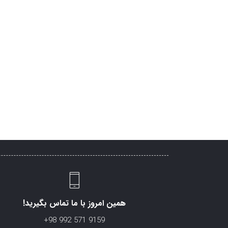
همین امروز با ما تماس بگیرید!
+98 992 571 9159