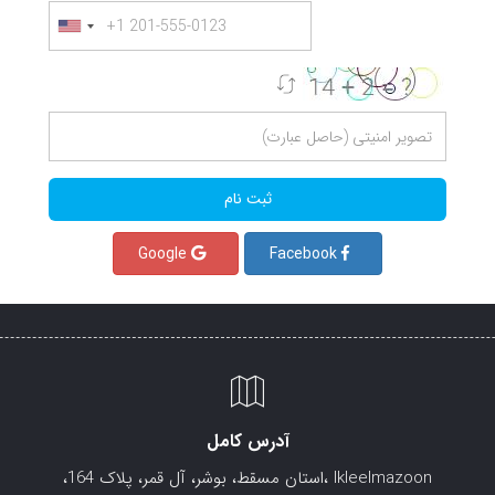
Google
Facebook
آدرس کامل
lkleelmazoon ،استان مسقط، بوشر، آل قمر، پلاک 164،