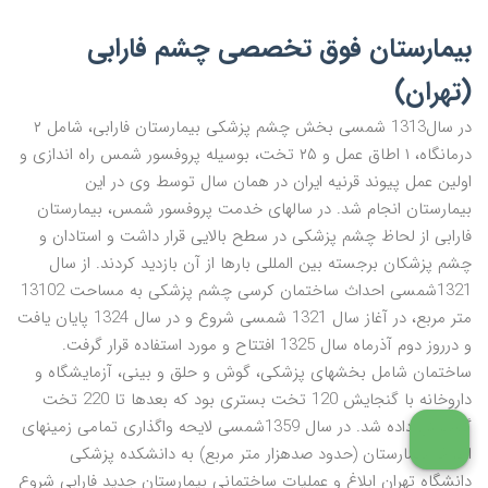
بیمارستان فوق تخصصی چشم فارابی
(تهران)
در سال1313 شمسی بخش چشم پزشکی بیمارستان فارابی، شامل ۲
درمانگاه، ۱ اطاق عمل و ۲۵ تخت، بوسیله پروفسور شمس راه اندازی و
اولین عمل پیوند قرنیه ایران در همان سال توسط وی در این
بیمارستان انجام شد. در سال­های خدمت پروفسور شمس، بیمارستان
فارابی از لحاظ چشم پزشکی در سطح بالایی قرار داشت و استادان و
چشم پزشکان برجسته بین المللی بارها از آن بازدید کردند. از سال
1321شمسی احداث ساختمان کرسی چشم پزشکی به مساحت 13102
متر مربع، در آغاز سال 1321 شمسی شروع و در سال 1324 پایان یافت
و درروز دوم آذرماه سال 1325 افتتاح و مورد استفاده قرار گرفت.
ساختمان شامل بخش­های پزشکی، گوش و حلق و بینی، آزمایشگاه و
داروخانه با گنجایش 120 تخت بستری بود که بعدها تا 220 تخت
گسترش داده شد. در سال 1359شمسی لایحه واگذاری تمامی زمین­های
اطراف بیمارستان (حدود صدهزار متر مربع) به دانشکده پزشکی
دانشگاه تهران ابلاغ و عملیات ساختمانی بیمارستان جدید فارابی شروع