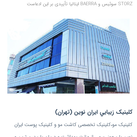
STORZ سوئیس و BAERRA ايتاليا تأييدی بر این ادعاست
کلينيک زيبايي ايران نوین (تهران)
کلینیک مو،کلینیک تخصصی کاشت مو و کلینیک پوست ایران
نوین با مجوز رسمی از وزارت بهداشت و درمان با مدرن ترین و