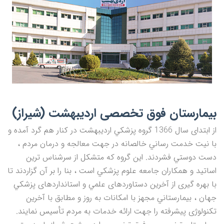
بیمارستان فوق تخصصی اردیبهشت (شیراز)
از ابتدای سال 1366 گروه پزشكي ارديبهشت در كنار هم گرد آمده و
با نيت خدمت رساني خالصانه در جهت معالجه و درمان مردم ،
دست دوستي فشردند. اين گروه كه متشكل از سرشناس ترين
اساتيد و همكاران جامعه علوم پزشكي است ، بنا را بر آن گزاردند تا
با بهره گيری از آخرين دستاوردهای علمي و استانداردهای پزشكي
جهان ، بيمارستاني مجهز با امكانات به روز و مطابق با آخرين
تكنولوژی پيشرفته را جهت ارائه خدمات به مردم تأسيس نمايند.