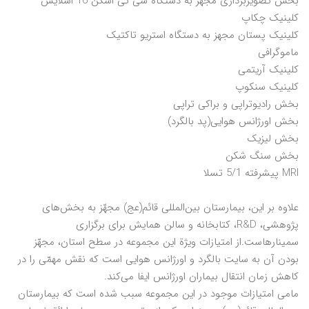
بخش تصویربرداری مجهز به دستگاه سی تی اسکن 16 اسلایس
کلینیک چکاپ
کلینیک پستان مجهز به دستگاه استریو تاکتیک
ماموگرافی
کلینیک آریتمی
کلینیک سنکوپ
بخش رادیوتراپی و براکی تراپی
بخش اورژانس هوایی(پد بالگرد)
بخش لیزیک
بخش سنگ شکن
MRI پیشرفته 5/1 تسلا
علاوه بر این، بیمارستان بین‌المللی قائم(عج) مجهّز به بخش‌های
پژوهشی، R&D، کتابخانه و سالن همایش برای برگزاری
سمینارهاست.از امتیازات ویژة این مجموعه در سطح استان، مجهّز
بودن آن به سایت بالگرد و اورژانس هوایی است که نقش مهمّی را در
کاهش زمان انتقال بیماران اورژانس ایفا می‌کند.
مامی امتیازات موجود در این مجموعه سبب شده است که بیمارستان