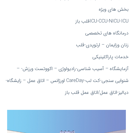
بخش های ویژه
ICU-CCU-NICU-ICUقلب باز
درمانگاه های تخصصی
زنان وزایمان – ارتوپدی-قلب
خدمات پاراکلینیکی
آزمایشگاه – آسیب شناسی-رادیولوژی – اکووتست ورزش- –
شنوایی سنجی-کت لب-CareDay اورژانس – اتاق عمل – زایشگاه-
دیالیز-اتاق عمل/اتاق عمل قلب باز