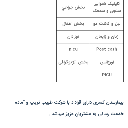
کلینیک شنوایی
بخش جراحي
سنجی و سمعک
لیزر و کاشت مو
بخش اطفال
زنان و زایمان
نوزادان
nicu
Post cath
اورژانس
بخش آنژیوگرافی
PICU
بیمارستان کسری دارای قراداد با شرکت طبیب تریپ و آماده
خدمت رسانی به مشتریان عزیز میباشد .