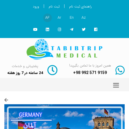
|
|
راهنمای ثبت نام
ثبت نام
ورود
AF
Ar
En
Az
همین امروز با ما تماس بگیرید!
پشتیبانی و خدمات
+98 992 571 9159
24 ساعته در 7 روز هفته