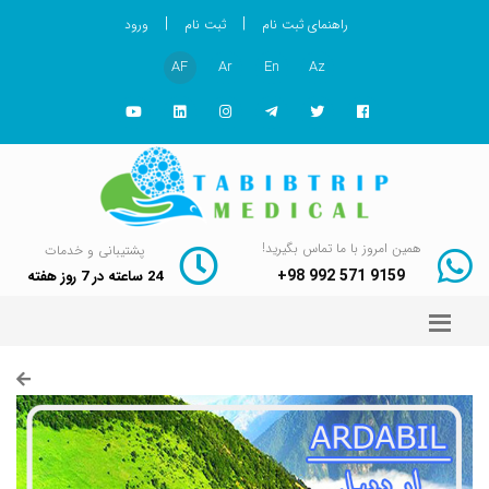
|
|
راهنمای ثبت نام
ثبت نام
ورود
AF
Ar
En
Az
همین امروز با ما تماس بگیرید!
پشتیبانی و خدمات
+98 992 571 9159
24 ساعته در 7 روز هفته