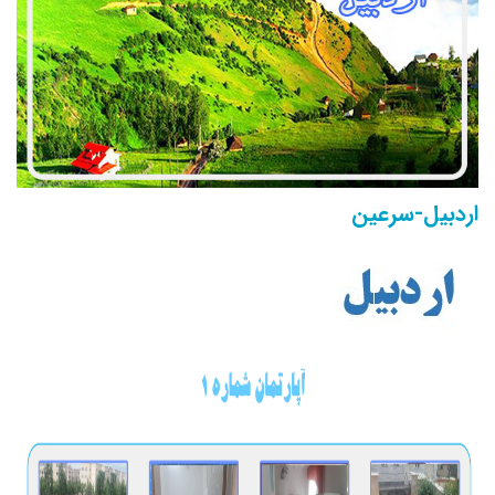
اردبیل-سرعین