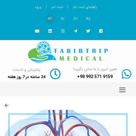
|
|
راهنمای ثبت نام
ثبت نام
ورود
AF
Ar
En
Az
همین امروز با ما تماس بگیرید!
پشتیبانی و خدمات
+98 992 571 9159
24 ساعته در 7 روز هفته