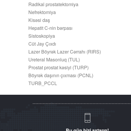
Radikal prostatektomiya
Nefrektomiya
Kisəsi daş
Hepatit C-nin bərpası
Sistoskopiya
Cüt Jay Çıxdı
Lazer Böyrək Lazer Cərrahı (RIRS)
Ureteral Masonluq (TUL)
Prostat prostat kəsiyi (TURP)
Böyrək daşının çıxması (PCNL)
TURB_PCCL
Bu gün bizi axtarın!