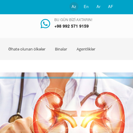
Az
En
Ar
AF
BU GÜN BIZI AXTARIN!
+98 992 571 9159
Əhatə olunan ölkələr
Binalar
Agentliklər