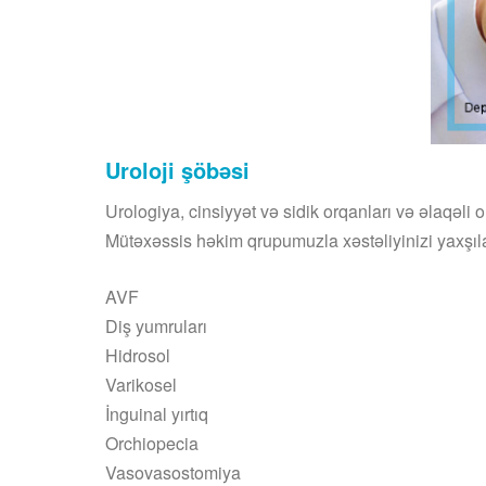
Uroloji şöbəsi
Urologiya, cinsiyyət və sidik orqanları və əlaqəli or
Mütəxəssis həkim qrupumuzla xəstəliyinizi yaxşıl
AVF
Diş yumruları
Hidrosol
Varikosel
İnguinal yırtıq
Orchiopecia
Vasovasostomiya