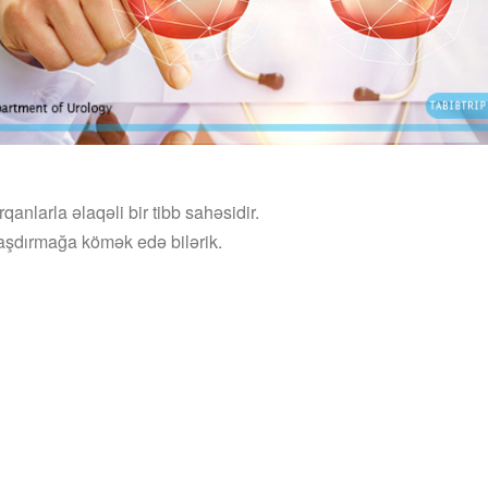
qanlarla əlaqəli bir tibb sahəsidir.
aşdırmağa kömək edə bilərik.