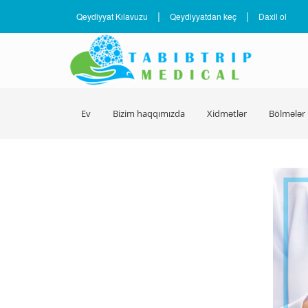
|
|
Qeydiyyat Kılavuzu
Qeydiyyatdan keç
Daxil ol
Ev
Bizim haqqımızda
Xidmətlər
Bölmələr