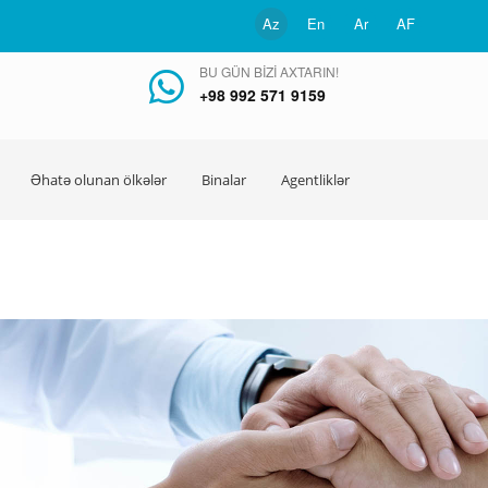
Az
En
Ar
AF
BU GÜN BIZI AXTARIN!
+98 992 571 9159
Əhatə olunan ölkələr
Binalar
Agentliklər