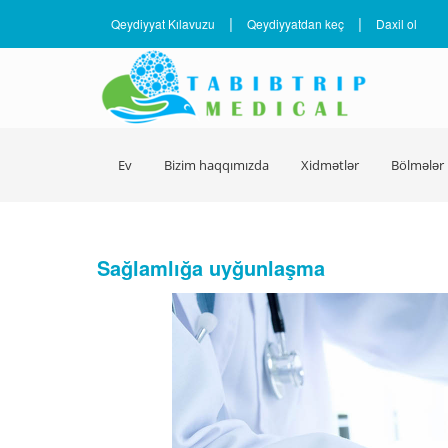
|
|
Qeydiyyat Kılavuzu
Qeydiyyatdan keç
Daxil ol
Ev
Bizim haqqımızda
Xidmətlər
Bölmələr
Sağlamlığa uyğunlaşma