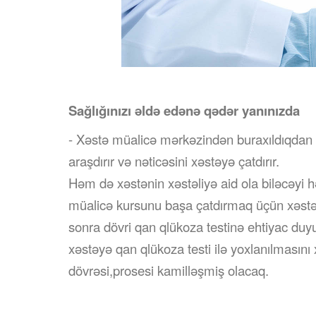
Sa
ğ
l
ığı
n
ı
z
ı
ə
ld
ə
ed
ə
n
ə
q
ə
d
ə
r yan
ı
n
ı
zda
- Xəstə müalicə mərkəzindən buraxıldıqdan 
araşdırır və nəticəsini xəstəyə çatdırır.
Həm də xəstənin xəstəliyə aid ola biləcəyi 
müalicə kursunu başa çatdırmaq üçün xəstəy
sonra dövri qan qlükoza testinə ehtiyac duyu
xəstəyə qan qlükoza testi ilə yoxlanılmasın
dövrəsi,prosesi kam