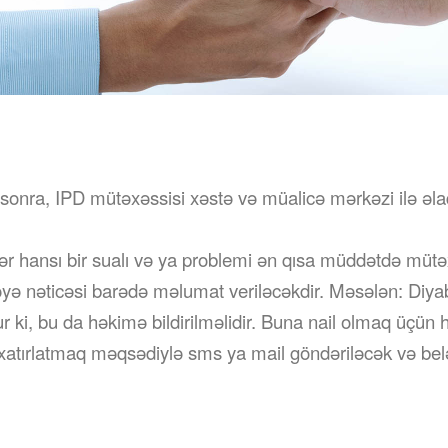
sonra, IPD mütəxəssisi xəstə və müalicə mərkəzi ilə əla
hər hansı bir sualı və ya problemi ən qısa müddətdə müt
ə nəticəsi barədə məlumat veriləcəkdir. Məsələn: Diyab
r ki, bu da həkimə bildirilməlidir. Buna nail olmaq üçün
ı xatırlatmaq məqsədiylə sms ya mail göndəriləcək və be
illəşmiş olacaq.