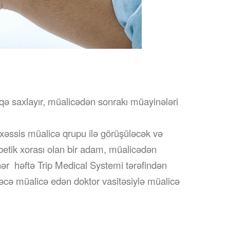
qə saxlayır, müalicədən sonrakı müayinələri
əxəssis müalicə qrupu ilə görüşüləcək və
etik xorası olan bir adam, müalicədən
 hər həftə Trip Medical Systemi tərəfindən
ləcə müalicə edən doktor vasitəsiylə müalicə