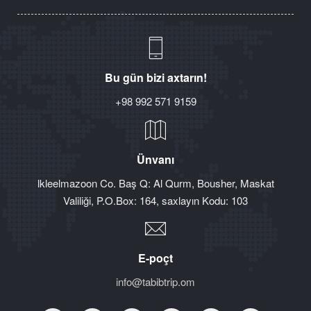
Bu gün bizi axtarın!
+98 992 571 9159
Ünvanı
lkleelmazoon Co. Baş Q: Al Qurm, Bousher, Maskat
Valiliği, P.O.Box: 164, saxlayın Kodu: 103
E-poçt
info@tabibtrip.om