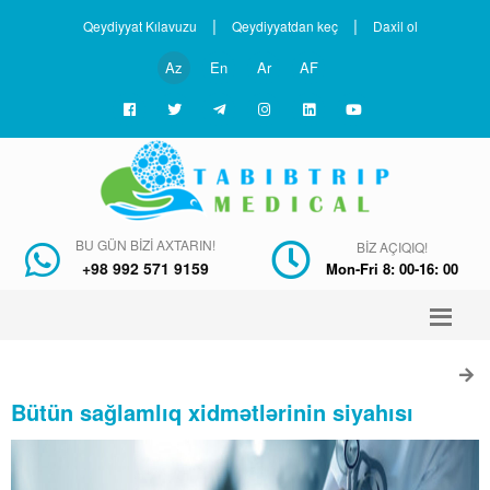
|
|
Qeydiyyat Kılavuzu
Qeydiyyatdan keç
Daxil ol
Az
En
Ar
AF
BU GÜN BIZI AXTARIN!
BIZ AÇIQIQ!
+98 992 571 9159
Mon-Fri 8: 00-16: 00
Bütün sağlamlıq xidmətlərinin siyahısı