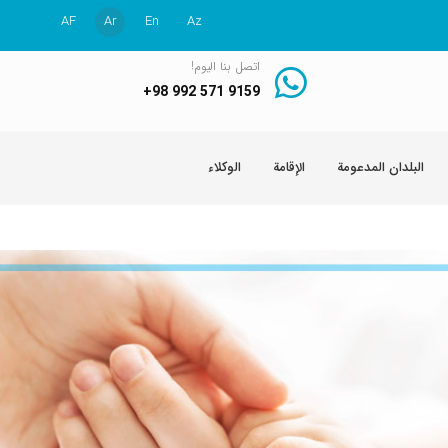
AF
Ar
En
Az
اتصل بنا اليوم!
+98 992 571 9159
البلدان المدعومة
الإقامة
الوكلاء