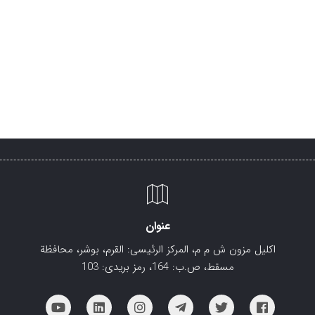
عنوان
اکلیل مزون ش م م، المرکز الرئیسی: القرم، بوشر، محافظة
مسقط، ص.ب: 164، رمز بریدی: 103