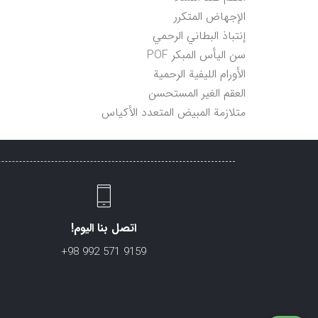
الإجهاض المتكرر
إنتباذ البطاني الرحمي
سن اليأس المبكر POF
الأورام الليفية الرحمية
العقم الغير المستحسن
متلازمة المبيض المتعدد الأكياس
اتصل بنا اليوم!
+98 992 571 9159