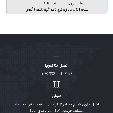
اتصل بنا اليوم!
+98 992 571 9159
عنوان
اکلیل مزون ش م م، المرکز الرئیسی: القرم، بوشر، محافظة
مسقط، ص.ب: 164، رمز بریدی: 103