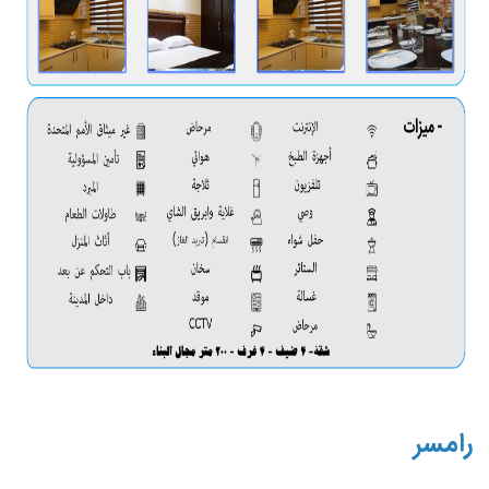
رامسر