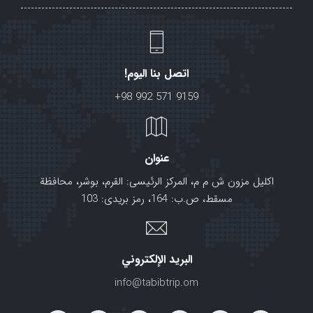
اتصل بنا اليوم!
+98 992 571 9159
عنوان
اکلیل مزون ش م م، المرکز الرئیسی: القرم، بوشر، محافظة
مسقط، ص.ب: 164، رمز بریدی: 103
البريد الإلكتروني
info@tabibtrip.om